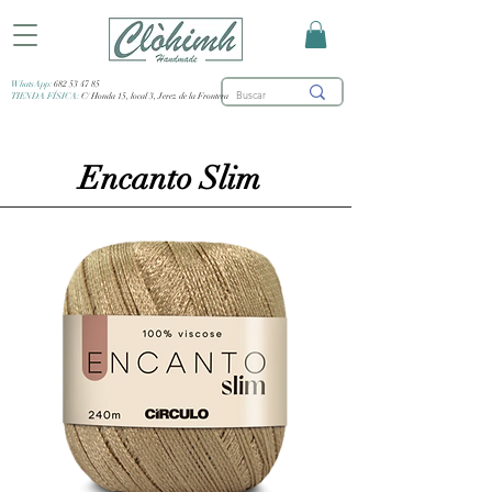
WhatsApp:
682 53 47 85
TIENDA FÍSICA:
C/ Honda 15, local 3, Jerez de la Frontera
Encanto Slim