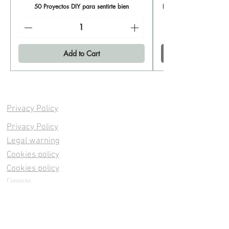
50 Proyectos DIY para sentirte bien
Libro 50 proyectos DIY 
Add to Cart
Privacy Policy
Privacy Policy
Legal warning
Cookies policy
Cookies policy
Contacta