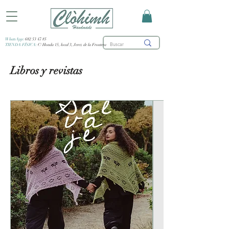
WhatsApp:
682 53 47 85
TIENDA FÍSICA:
C/ Honda 15, local 3, Jerez de la Frontera
Libros y revistas