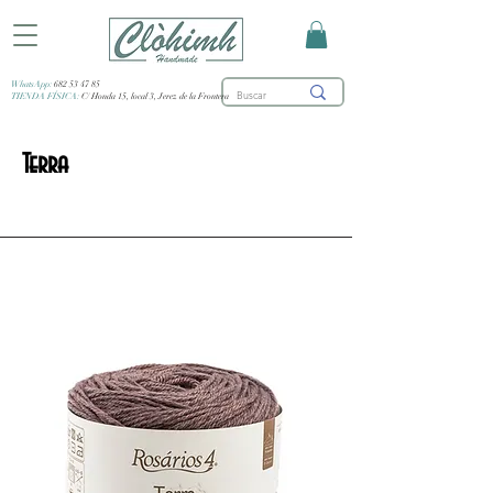
WhatsApp:
682 53 47 85
TIENDA FÍSICA:
C/ Honda 15, local 3, Jerez de la Frontera
Terra