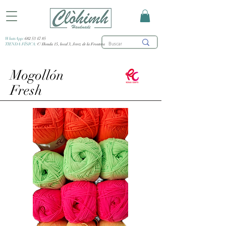
WhatsApp:
682 53 47 85
TIENDA FÍSICA:
C/ Honda 15, local 3, Jerez de la Frontera
Mogollón
Fresh