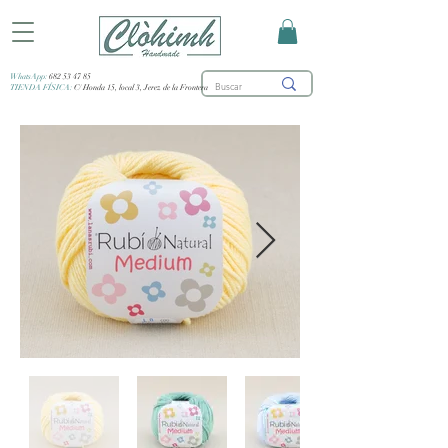
WhatsApp:
682 53 47 85
TIENDA FÍSICA:
C/ Honda 15, local 3, Jerez de la Frontera