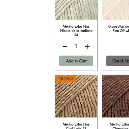
Merino Extra Fine
Quick View
Drops Merino
Quick V
Niebla de la mañana
Fine Off w
54
Add to Cart
Out of St
NUEVO
Merino Extra Fine
Quick View
Merino Extra
Quick V
Café Latte 51
Chocolate