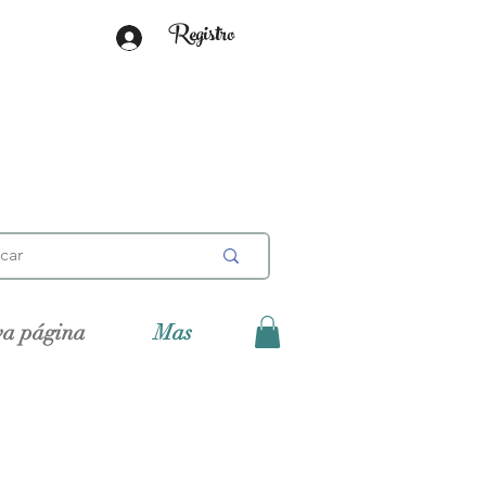
Registro
va página
Mas