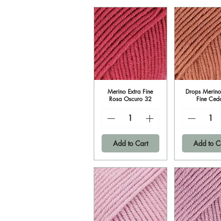
Merino Extra Fine
Quick View
Drops Merino
Quick V
Rosa Oscuro 32
Fine Ced
Add to Cart
Add to C