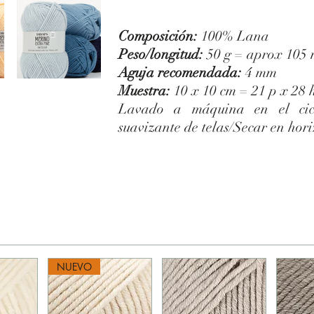
Composición:
100% Lana
Peso/longitud:
50 g = aprox 105
Aguja recomendada:
4 mm
Muestra:
10 x 10 cm = 21 p x 28 h
Lavado a máquina en el cic
suavizante de telas/Secar en hor
NUEVO