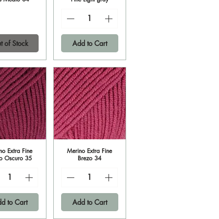
t of Stock
Add to Cart
no Extra Fine
ick View
Merino Extra Fine
Quick View
o Oscuro 35
Brezo 34
d to Cart
Add to Cart