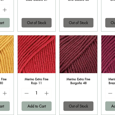
art
Out of Stock
Out of Stock
Ou
 Fine
iew
Merino Extra Fine
Quick View
Merino Extra Fine
Quick View
Meri
Qu
30
Rojo 11
Borgoña 48
Brez
art
Add to Cart
Out of Stock
Ad