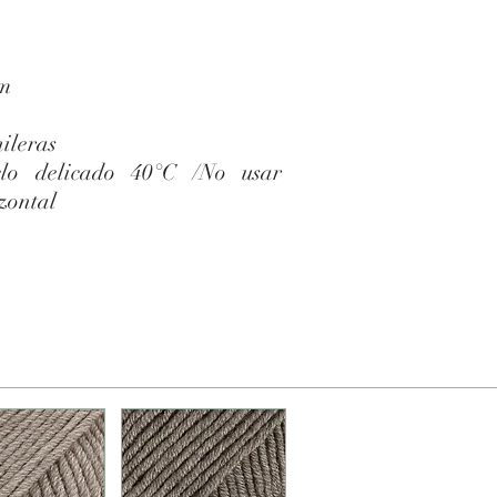
 m
ileras
lo delicado 40°C /No usar
izontal