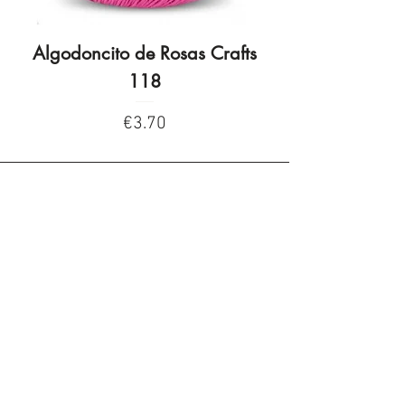
Algodoncito de Rosas Crafts
Algodoncito de R
118
Price
€3.70
Privacy Policy
Privacy Policy
Legal warning
Cookies policy
Cookies policy
Contacta