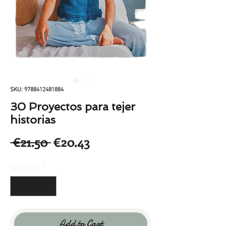
SKU: 9788412481884
30 Proyectos para tejer
historias
Regular
Sale
 €21.50 
€20.43
Price
Price
Quantity
*
Add to Cart