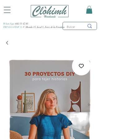
WhatsApp:
682 53 47 85
TIENDA FÍSICA:
C/ Honda 15, local 3, Jerez de la Frontera