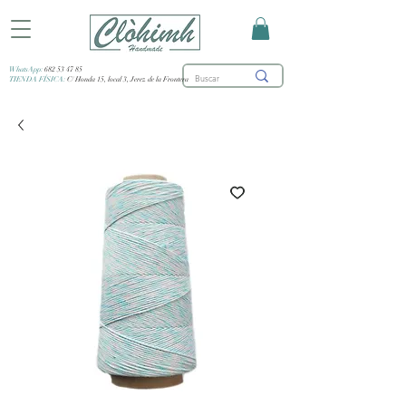
WhatsApp:
682 53 47 85
TIENDA FÍSICA:
C/ Honda 15, local 3, Jerez de la Frontera