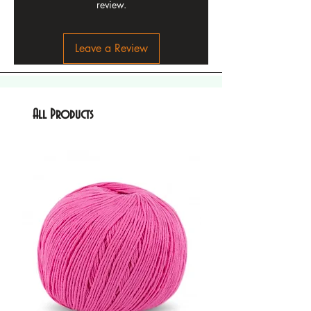
review.
Leave a Review
All Products