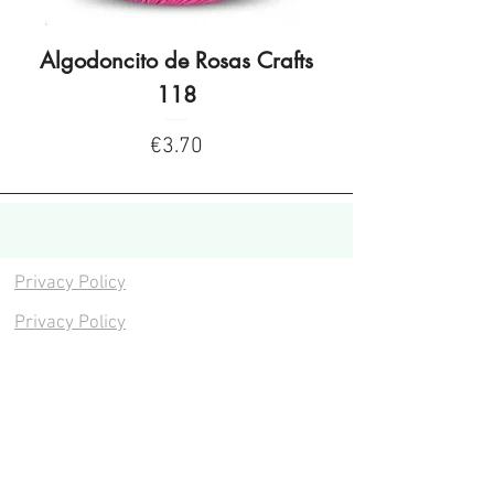
Algodoncito de Rosas Crafts
Algodoncito de R
118
Price
€3.70
Privacy Policy
Privacy Policy
Legal warning
Cookies policy
Cookies policy
Contacta