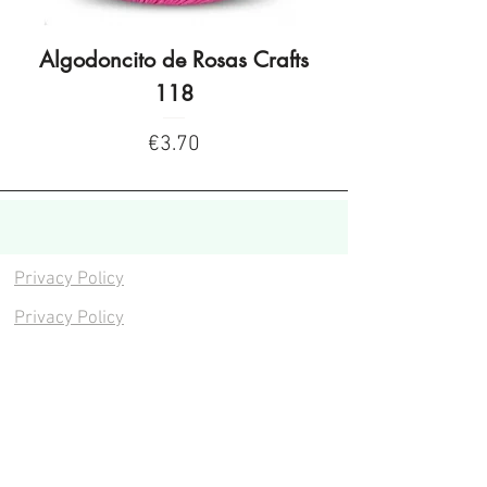
Algodoncito de Rosas Crafts
Algodoncito de R
118
Price
€3.70
Privacy Policy
Privacy Policy
Legal warning
Cookies policy
Cookies policy
Contacta