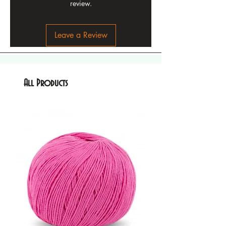
review.
Leave a Review
All Products