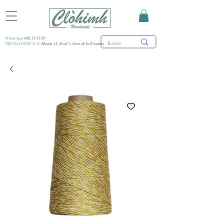
WhatsApp:
682 53 47 85
TIENDA FÍSICA:
C/ Honda 15, local 3, Jerez de la Frontera