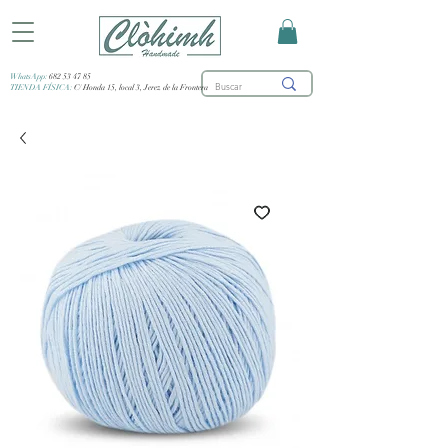
WhatsApp:
682 53 47 85
TIENDA FÍSICA:
C/ Honda 15, local 3, Jerez de la Frontera