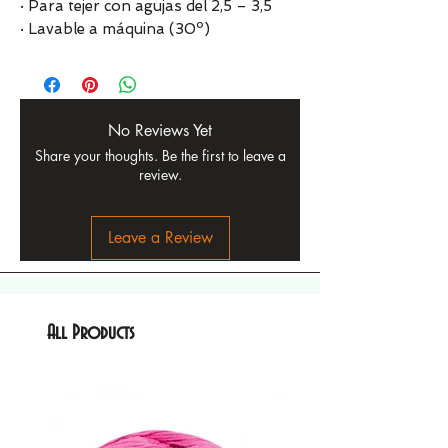
· Para tejer con agujas del 2,5 – 3,5
· Lavable a máquina (30º)
No Reviews Yet
Share your thoughts. Be the first to leave a
review.
Leave a Review
All Products