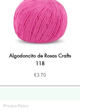
Algodoncito de Rosas Crafts
Algodoncito de R
118
Price
€3.70
Privacy Policy