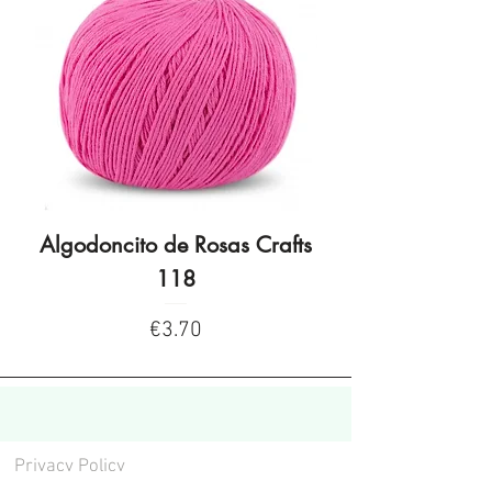
Algodoncito de Rosas Crafts
Algodoncito de R
118
Price
€3.70
Privacy Policy