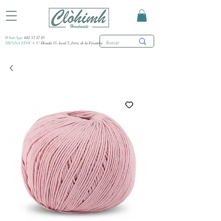
WhatsApp:
682 53 47 85
TIENDA FÍSICA:
C/ Honda 15, local 3, Jerez de la Frontera