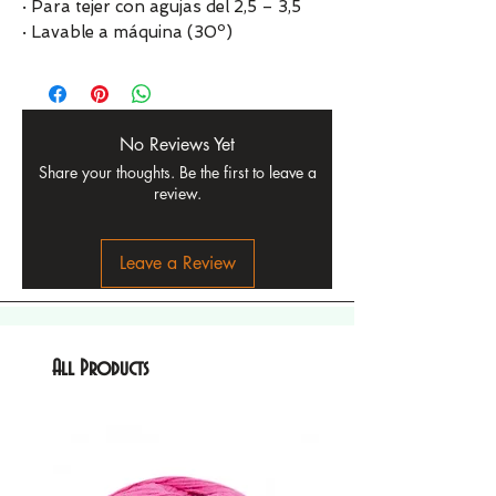
· Para tejer con agujas del 2,5 – 3,5
· Lavable a máquina (30º)
No Reviews Yet
Share your thoughts. Be the first to leave a
review.
Leave a Review
All Products