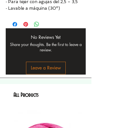
· Para tejer con agujas del 2,5 – 3,5
· Lavable a máquina (30º)
No Reviews Yet
Share your thoughts. Be the first to leave a
review.
Leave a Review
All Products