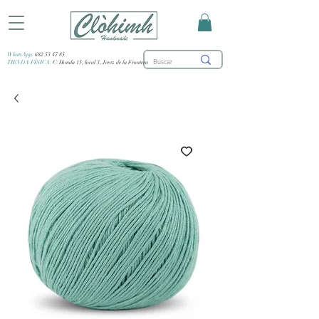
WhatsApp:
682 53 47 85
TIENDA FÍSICA:
C/ Honda 15, local 3, Jerez de la Frontera