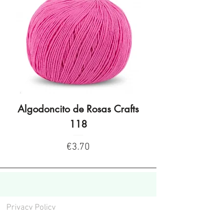
Algodoncito de Rosas Crafts
Algodoncito de R
118
Price
€3.70
Privacy Policy