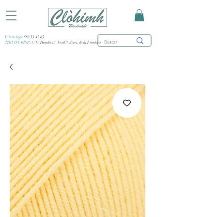
WhatsApp:
682 53 47 85
TIENDA FÍSICA:
C/ Honda 15, local 3, Jerez de la Frontera