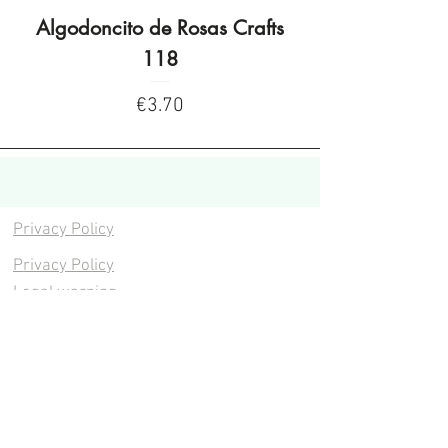
Algodoncito de Rosas Crafts
Algodoncito de R
118
Price
€3.70
Privacy Policy
Privacy Policy
Legal warning
Cookies policy
Cookies policy
Contacta