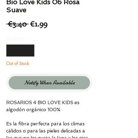
Bio Love Kids 06 Rosa
Suave
Regular
Sale
 €3.40 
€1.99
Price
Price
Quantity
*
Out of Stock
Notify When Available
ROSARIOS 4 BIO LOVE KIDS es
algodón orgánico 100%
Es la fibra perfecta para los climas
cálidos o para las pieles delicadas a