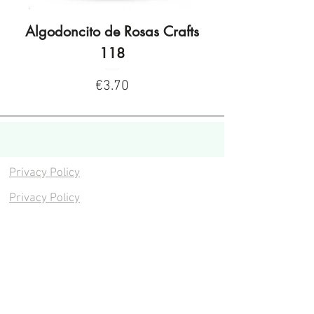
Algodoncito de Rosas Crafts
Algodoncito de R
118
Price
€3.70
Privacy Policy
Privacy Policy
Legal warning
Cookies policy
Cookies policy
Contacta