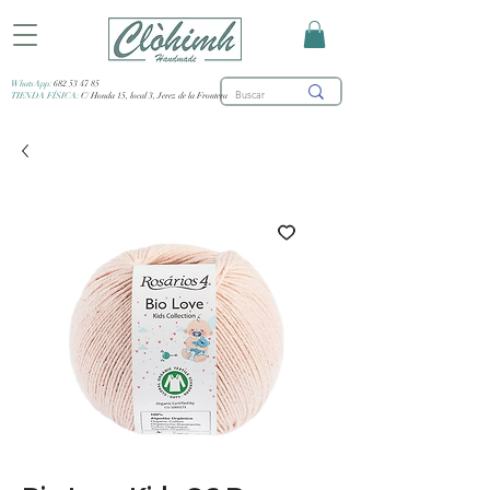
WhatsApp:
682 53 47 85
TIENDA FÍSICA:
C/ Honda 15, local 3, Jerez de la Frontera