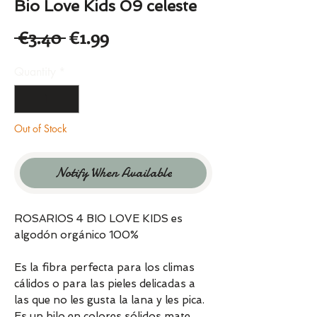
Bio Love Kids 09 celeste
Regular
Sale
 €3.40 
€1.99
Price
Price
Quantity
*
Out of Stock
Notify When Available
ROSARIOS 4 BIO LOVE KIDS es
algodón orgánico 100%
Es la fibra perfecta para los climas
cálidos o para las pieles delicadas a
las que no les gusta la lana y les pica.
Es un hilo en colores sólidos mate