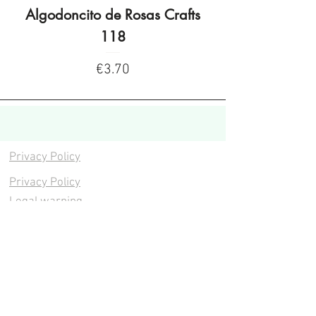
Algodoncito de Rosas Crafts
Algodoncito de R
118
Price
€3.70
Privacy Policy
Privacy Policy
Legal warning
Cookies policy
Cookies policy
Contacta