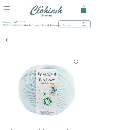
WhatsApp:
682 53 47 85
TIENDA FÍSICA:
C/ Honda 15, local 3, Jerez de la Frontera