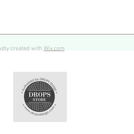
dly created with
Wix.com