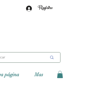
Registro
va página
Mas