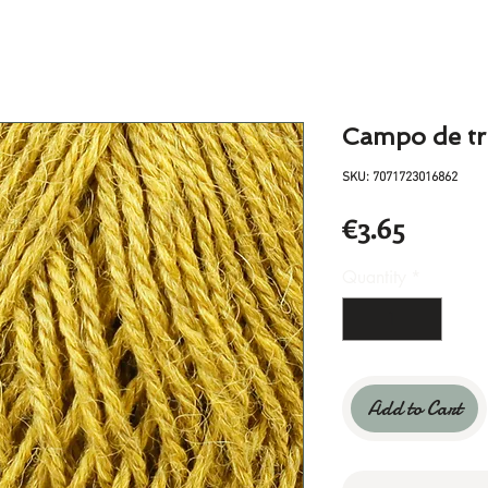
Campo de tr
SKU: 7071723016862
Price
€3.65
Quantity
*
Add to Cart