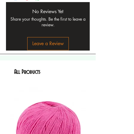
No Reviews Yet
Share your thoughts. Be the first to leave a
review.
Leave a Review
All Products