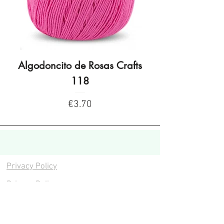
Algodoncito de Rosas Crafts
Algodoncito de R
118
Price
€3.70
Privacy Policy
Privacy Policy
Legal warning
Cookies policy