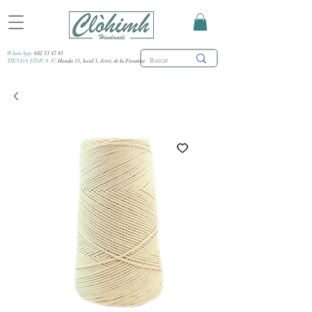
WhatsApp:
682 53 47 85
TIENDA FÍSICA:
C/ Honda 15, local 3, Jerez de la Frontera