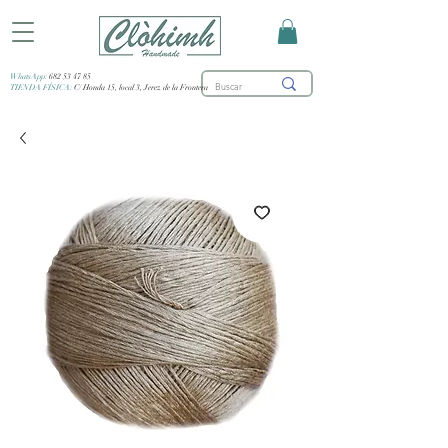
WhatsApp:
682 53 47 85
TIENDA FÍSICA:
C/ Honda 15, local 3, Jerez de la Frontera