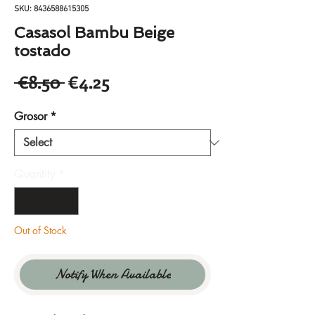
SKU: 8436588615305
Casasol Bambu Beige
tostado
Regular
Sale
 €8.50 
€4.25
Price
Price
Grosor
*
Quantity
*
Out of Stock
Notify When Available