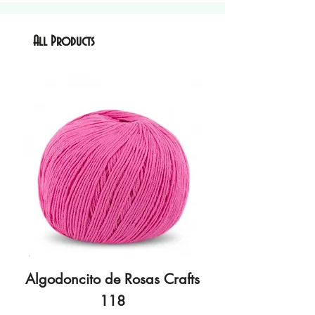
All Products
Algodoncito de Rosas Crafts
Algodoncito de R
118