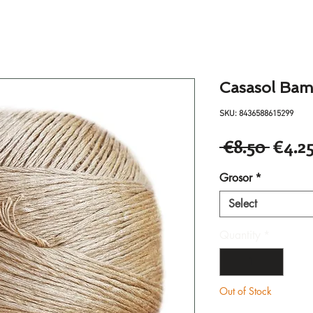
Casasol Bam
SKU: 8436588615299
Regul
 €8.50 
€4.2
Price
Grosor
*
Select
Quantity
*
Out of Stock