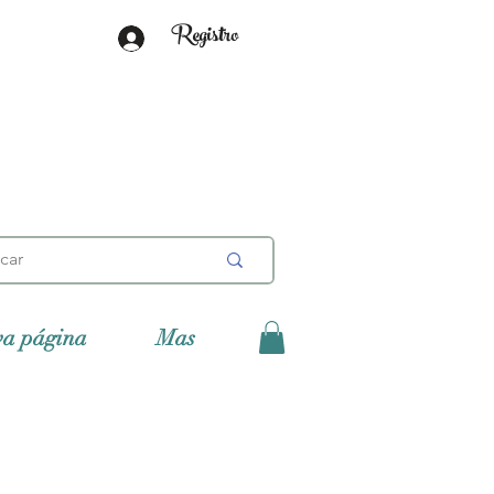
Registro
va página
Mas