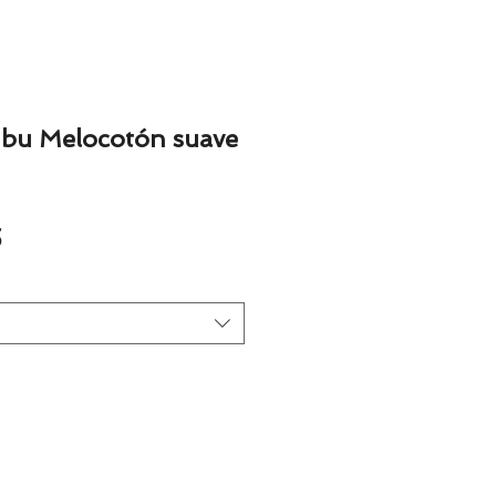
bu Melocotón suave
ar
Sale
5
Price