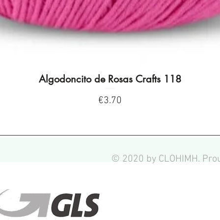
Algodoncito de Rosas Crafts 118
Quick View
Price
€3.70
© 2020 by CLOHIMH. Prou