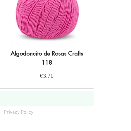
Algodoncito de Rosas Crafts
Algodoncito de R
118
Price
€3.70
Privacy Policy
Privacy Policy
Legal warning