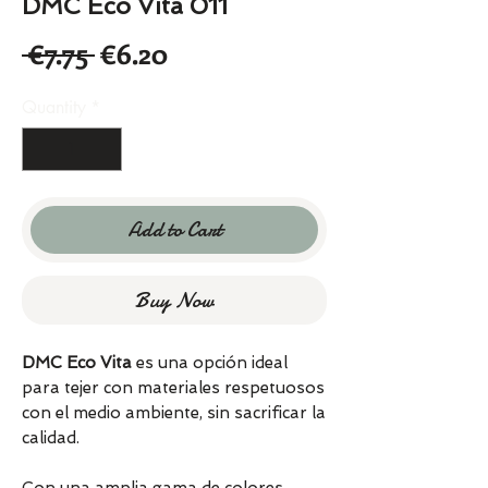
DMC Eco Vita 011
Regular
Sale
 €7.75 
€6.20
Price
Price
Quantity
*
Add to Cart
Buy Now
DMC Eco Vita
es una opción ideal
para tejer con materiales respetuosos
con el medio ambiente, sin sacrificar la
calidad.