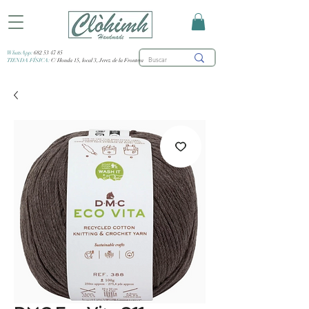
WhatsApp:
682 53 47 85
TIENDA FÍSICA:
C/ Honda 15, local 3, Jerez de la Frontera