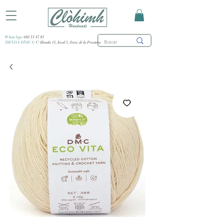
WhatsApp:
682 53 47 85
TIENDA FÍSICA:
C/ Honda 15, local 3, Jerez de la Frontera