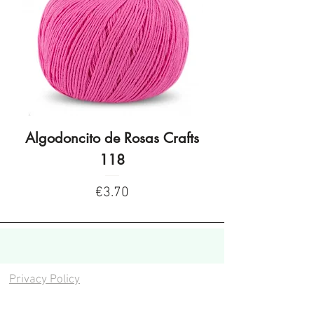
Algodoncito de Rosas Crafts
Algodoncito de R
118
Price
€3.70
Privacy Policy
Privacy Policy