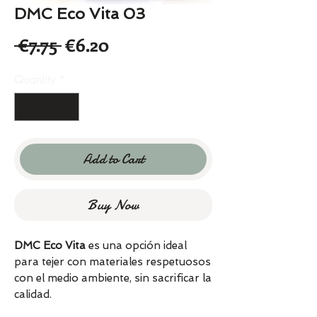
DMC Eco Vita 03
Regular
Sale
 €7.75 
€6.20
Price
Price
Quantity
*
Add to Cart
Buy Now
DMC Eco Vita
es una opción ideal
para tejer con materiales respetuosos
con el medio ambiente, sin sacrificar la
calidad.