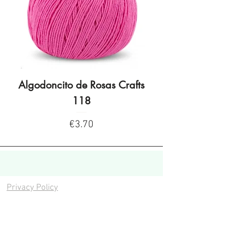
Algodoncito de Rosas Crafts
Algodoncito de R
118
Price
€3.70
Privacy Policy
Privacy Policy
Legal warning