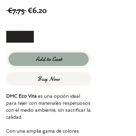
Regular
Sale
 €7.75 
€6.20
Price
Price
Quantity
*
Add to Cart
Buy Now
DMC Eco Vita
es una opción ideal
para tejer con materiales respetuosos
con el medio ambiente, sin sacrificar la
calidad.
Con una amplia gama de colores