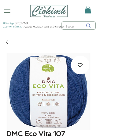
WhatsApp:
682 53 47 85
TIENDA FÍSICA:
C/ Honda 15, local 3, Jerez de la Frontera
DMC Eco Vita 107