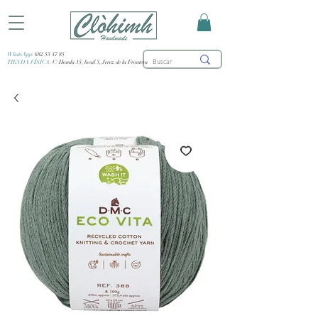
WhatsApp:
682 53 47 85
TIENDA FÍSICA:
C/ Honda 15, local 3, Jerez de la Frontera