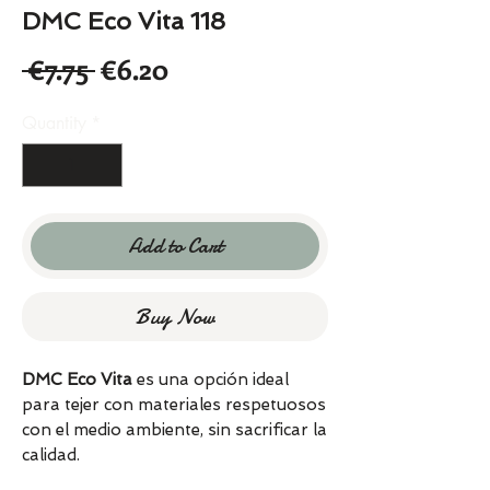
DMC Eco Vita 118
Regular
Sale
 €7.75 
€6.20
Price
Price
Quantity
*
Add to Cart
Buy Now
DMC Eco Vita
es una opción ideal
para tejer con materiales respetuosos
con el medio ambiente, sin sacrificar la
calidad.