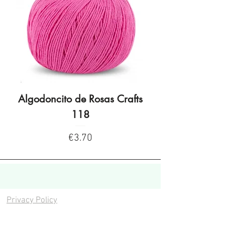
Algodoncito de Rosas Crafts
Algodoncito de R
118
Price
€3.70
Privacy Policy
Privacy Policy