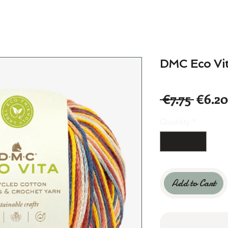
DMC Eco Vit
Regul
 €7.75 
€6.20
Price
Quantity
*
Add to Cart