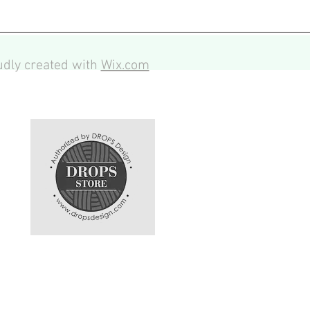
dly created with
Wix.com