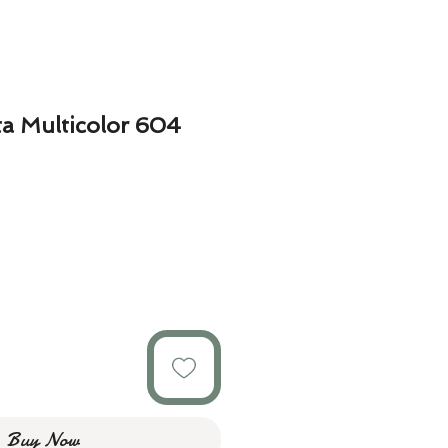
a Multicolor 604
ar
Sale
Price
Buy Now