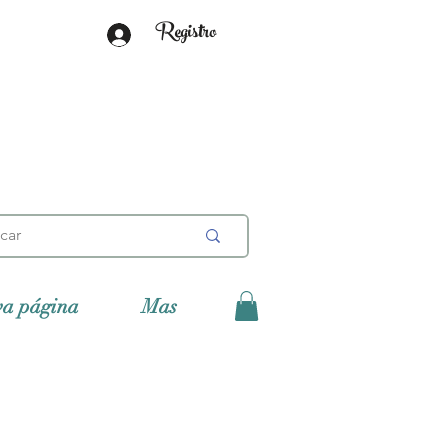
Registro
va página
Mas