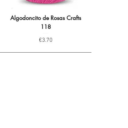
Algodoncito de Rosas Crafts
Algodoncito de R
118
Price
€3.70
Privacy Policy
Privacy Policy
Legal warning
Cookies policy
Cookies policy
Contacta