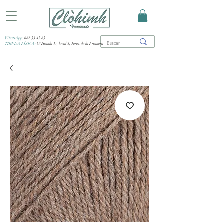
WhatsApp:
682 53 47 85
TIENDA FÍSICA:
C/ Honda 15, local 3, Jerez de la Frontera