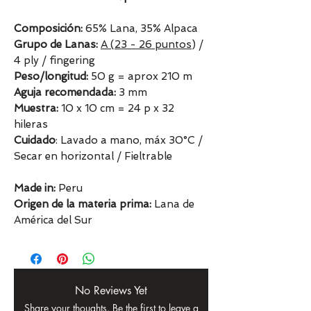
Composición:
65% Lana, 35% Alpaca
Grupo de Lanas:
A (23 - 26 puntos
) /
4 ply / fingering
Peso/longitud:
50 g = aprox 210 m
Aguja recomendada:
3 mm
Muestra:
10 x 10 cm = 24 p x 32
hileras
Cuidado
: Lavado a mano, máx 30°C /
Secar en horizontal / Fieltrable
Made in:
Peru
Origen de la materia prima:
Lana de
América del Sur
No Reviews Yet
Share your thoughts. Be the first to leave a