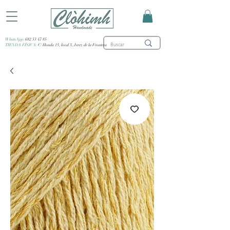
WhatsApp:
682 53 47 85
TIENDA FÍSICA:
C/ Honda 15, local 3, Jerez de la Frontera