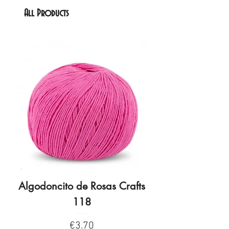
All Products
Algodoncito de Rosas Crafts
Algodoncito de R
118
Price
€3.70