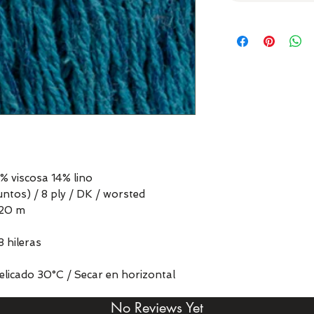
 viscosa 14% lino
ntos) / 8 ply / DK / worsted
120 m
8 hileras
elicado 30°C / Secar en horizontal
No Reviews Yet