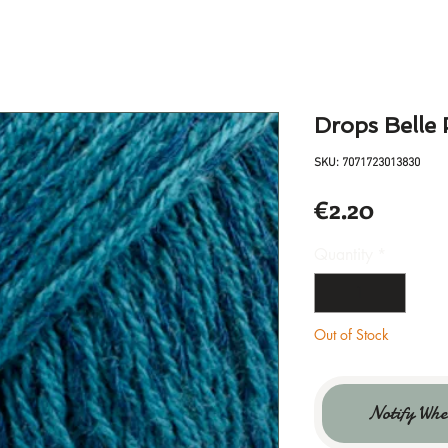
Drops Belle 
SKU: 7071723013830
Price
€2.20
Quantity
*
Out of Stock
Notify Whe