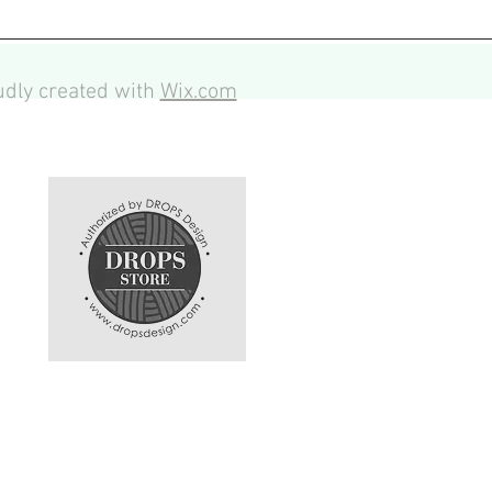
dly created with
Wix.com