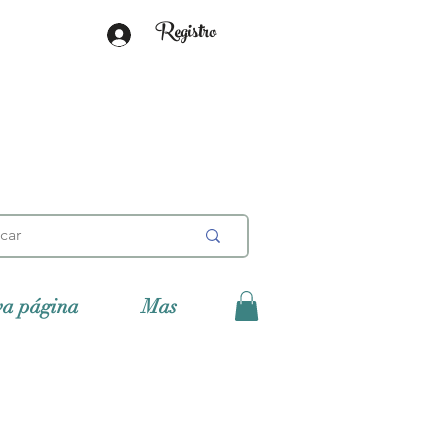
Registro
va página
Mas