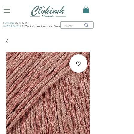
WhatsApp:
682 53 47 85
TIENDA FÍSICA:
C/ Honda 15, local 3, Jerez de la Frontera