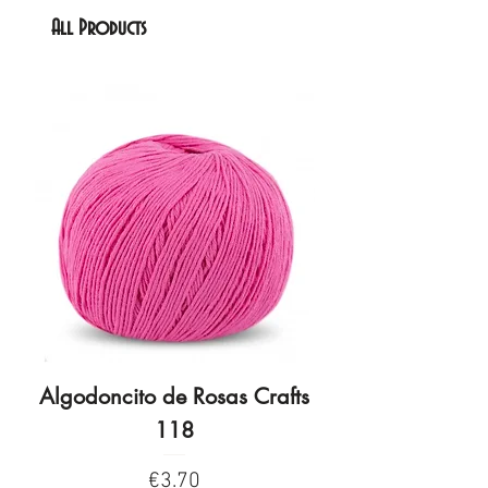
All Products
Algodoncito de Rosas Crafts
Algodoncito de R
118
Price
€3.70