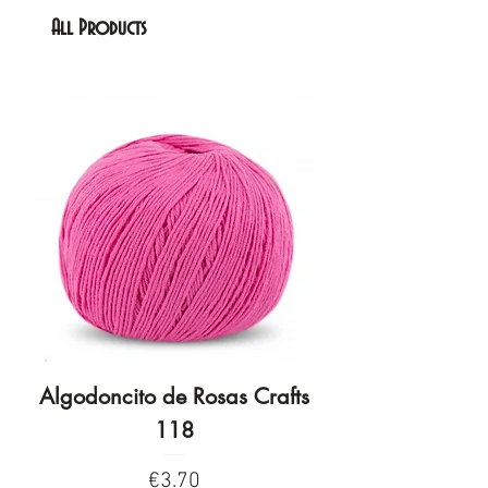
All Products
Algodoncito de Rosas Crafts
Algodoncito de R
118
Price
€3.70