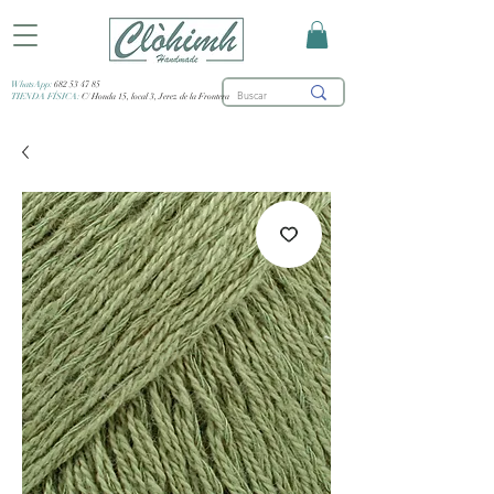
WhatsApp:
682 53 47 85
TIENDA FÍSICA:
C/ Honda 15, local 3, Jerez de la Frontera