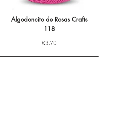
Algodoncito de Rosas Crafts
Algodoncito de R
118
Price
€3.70
Privacy Policy
Privacy Policy
Legal warning
Cookies policy
Cookies policy
Contacta