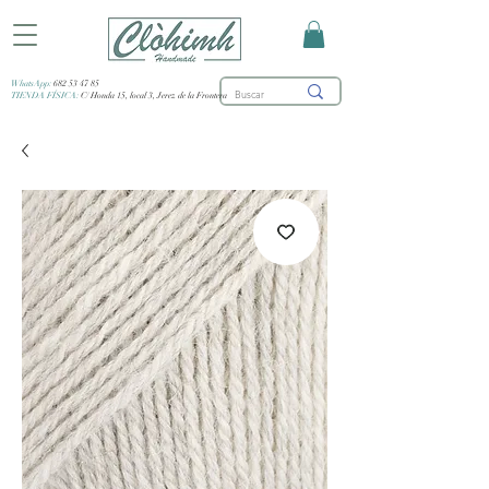
WhatsApp:
682 53 47 85
TIENDA FÍSICA:
C/ Honda 15, local 3, Jerez de la Frontera