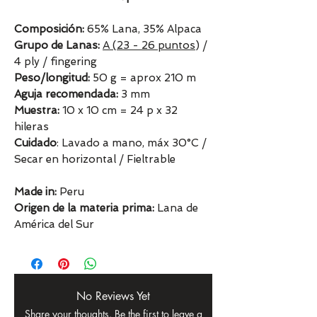
Composición:
65% Lana, 35% Alpaca
Grupo de Lanas:
A (23 - 26 puntos
) /
4 ply / fingering
Peso/longitud:
50 g = aprox 210 m
Aguja recomendada:
3 mm
Muestra:
10 x 10 cm = 24 p x 32
hileras
Cuidado
: Lavado a mano, máx 30°C /
Secar en horizontal / Fieltrable
Made in:
Peru
Origen de la materia prima:
Lana de
América del Sur
No Reviews Yet
Share your thoughts. Be the first to leave a