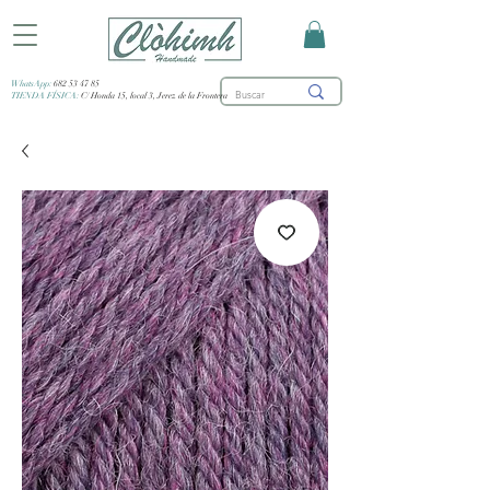
WhatsApp:
682 53 47 85
TIENDA FÍSICA:
C/ Honda 15, local 3, Jerez de la Frontera