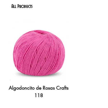
All Products
Algodoncito de Rosas Crafts
Algodoncito de R
118
Price
€3.70