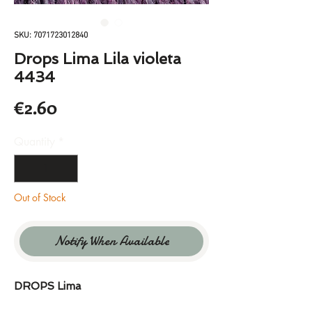
SKU: 7071723012840
Drops Lima Lila violeta
4434
Price
€2.60
Quantity
*
Out of Stock
Notify When Available
DROPS Lima