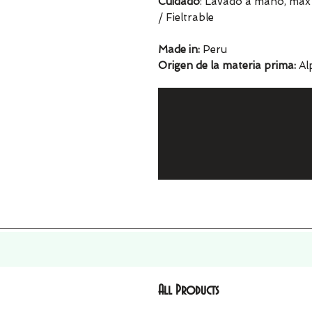
Cuidado
: Lavado a mano, máx 
/ Fieltrable
Made in:
Peru
Origen de la materia prima:
Alp
All Products