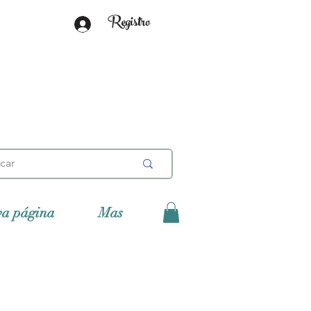
Registro
va página
Mas