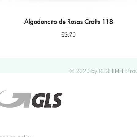
Algodoncito de Rosas Crafts 118
Quick View
Price
€3.70
© 2020 by CLOHIMH. Prou