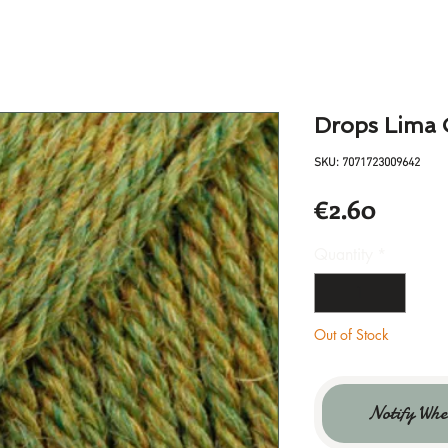
Drops Lima 
SKU: 7071723009642
Price
€2.60
Quantity
*
Out of Stock
Notify Whe