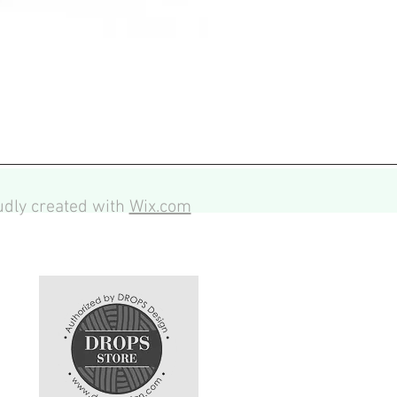
dly created with
Wix.com