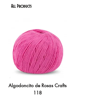
All Products
Algodoncito de Rosas Crafts
Algodoncito de R
118
Price
€3.70