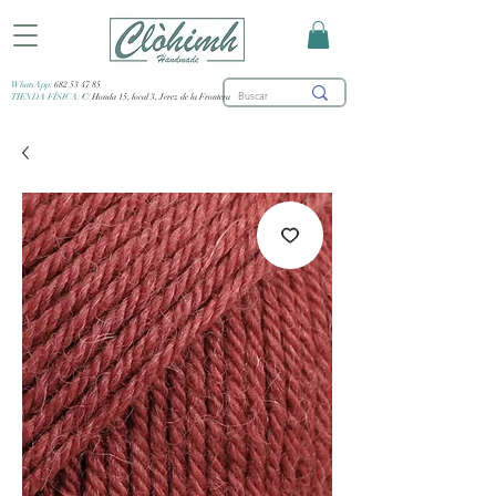
WhatsApp:
682 53 47 85
TIENDA FÍSICA:
C/ Honda 15, local 3, Jerez de la Frontera