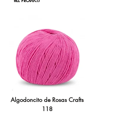
All Products
Algodoncito de Rosas Crafts
Algodoncito de R
118
Price
€3.70