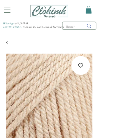
WhatsApp:
682 53 47 85
TIENDA FÍSICA:
C/ Honda 15, local 3, Jerez de la Frontera