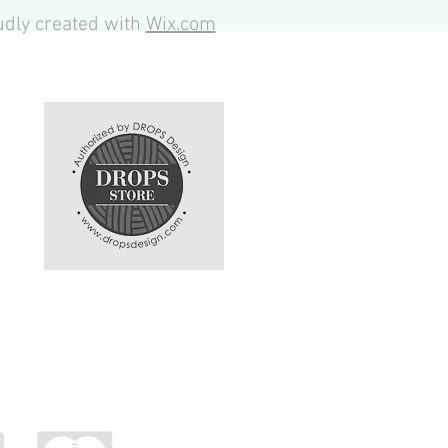
dly created with
Wix.com