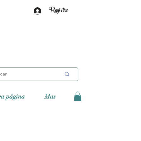
Registro
va página
Mas