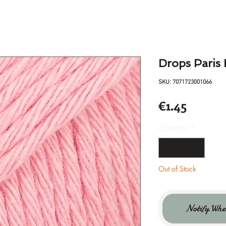
Drops Paris
SKU: 7071723001066
Price
€1.45
Quantity
*
Out of Stock
Notify Whe