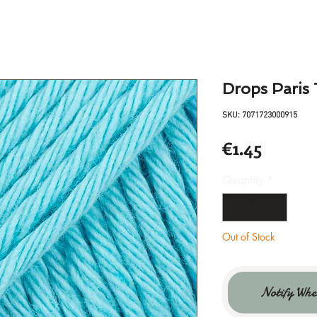
Drops Paris 
SKU: 7071723000915
Price
€1.45
Quantity
*
Out of Stock
Notify Whe