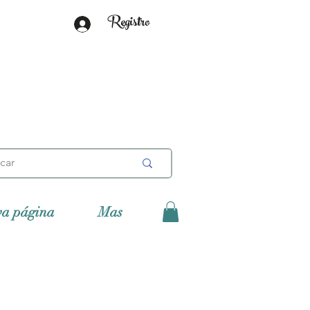
Registro
va página
Mas