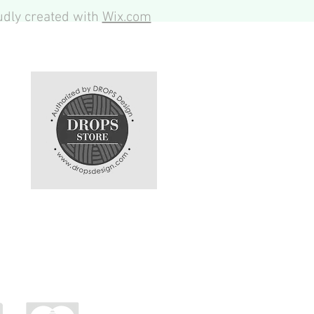
dly created with
Wix.com