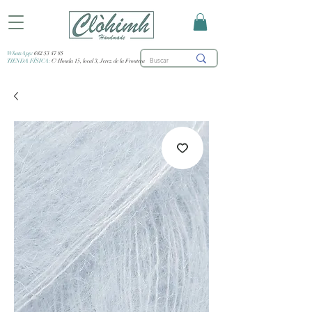
WhatsApp:
682 53 47 85
TIENDA FÍSICA:
C/ Honda 15, local 3, Jerez de la Frontera