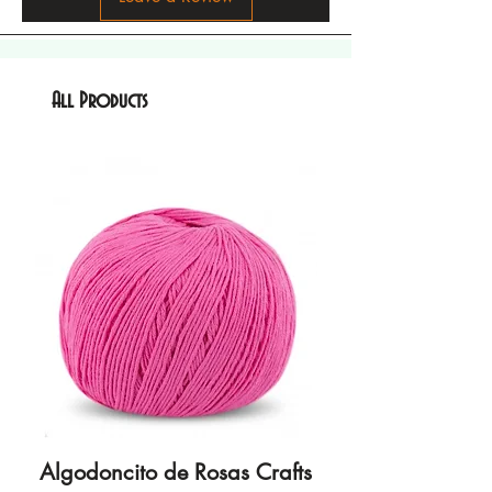
All Products
Algodoncito de Rosas Crafts
Algodoncito de R