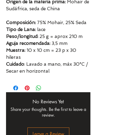
Origen de la materia prima:
Mohair de
Sudáfrica, seda de China
Composición:
75% Mohair, 25% Seda
Tipo de Lana:
lace
Peso/longitud:
25 g = aprox 210 m
Aguja recomendada:
3,5 mm
Muestra:
10 x 10 cm = 23 p x 30
hileras
Cuidado
: Lavado a mano, máx 30°C /
Secar en horizontal
No Reviews Yet
Share your thoughts. Be the first to leave a
review.
Leave a Review