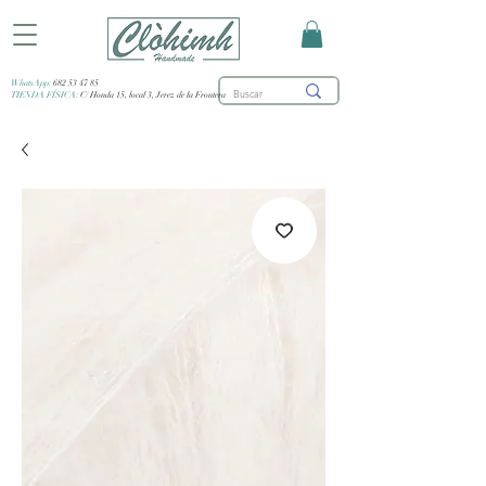
WhatsApp:
682 53 47 85
TIENDA FÍSICA:
C/ Honda 15, local 3, Jerez de la Frontera