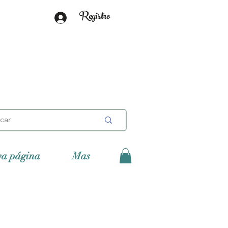
Registro
va página
Mas