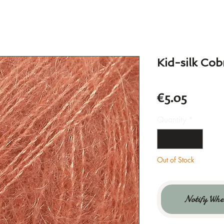
Kid-silk Cob
Price
€5.05
Quantity
*
Out of Stock
Notify Whe