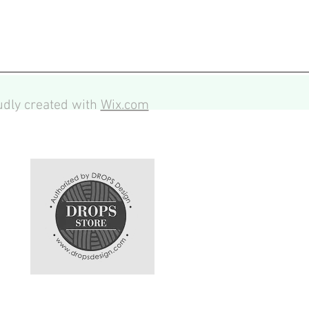
dly created with
Wix.com