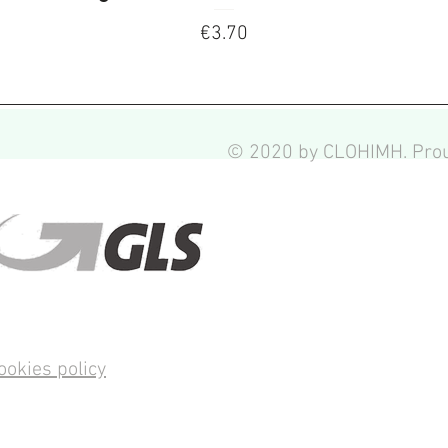
Price
€3.70
© 2020 by CLOHIMH. Prou
ookies policy