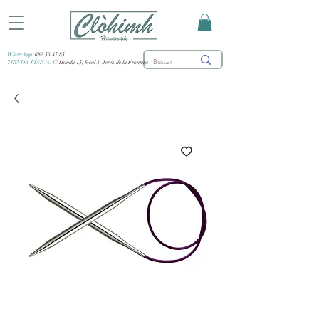
WhatsApp:
682 53 47 85
TIENDA FÍSICA:
C/ Honda 15, local 3, Jerez de la Frontera