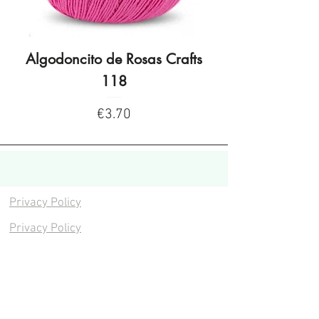
Algodoncito de Rosas Crafts
Algodoncito de R
118
Price
€3.70
Privacy Policy
Privacy Policy
Legal warning
Cookies policy
Cookies policy
Contacta