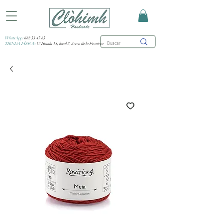
WhatsApp:
682 53 47 85
TIENDA FÍSICA:
C/ Honda 15, local 3, Jerez de la Frontera