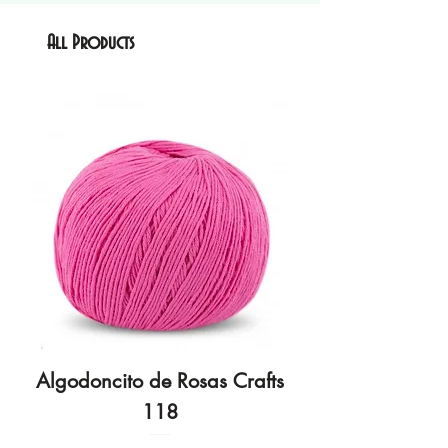
All Products
Algodoncito de Rosas Crafts
Algodoncito de R
118