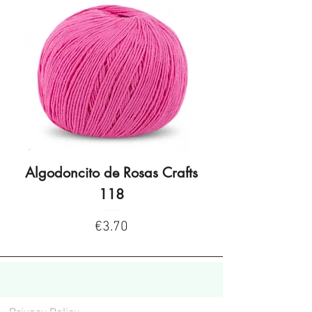
Algodoncito de Rosas Crafts
Algodoncito de R
118
Price
€3.70