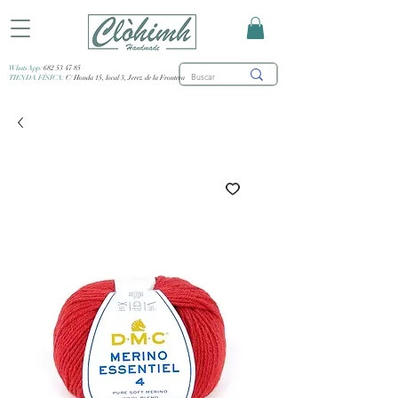
WhatsApp:
682 53 47 85
TIENDA FÍSICA:
C/ Honda 15, local 3, Jerez de la Frontera