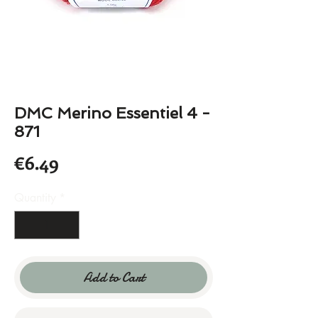
DMC Merino Essentiel 4 -
871
Price
€6.49
Quantity
*
Add to Cart