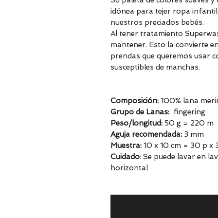
Su paleta de colores suaves y 
idónea para tejer ropa infant
nuestros preciados bebés.
Al tener tratamiento Superwas
mantener. Esto la convierte en
prendas que queremos usar c
susceptibles de manchas.
Composición:
100% lana meri
Grupo de Lanas:
fingering
Peso/longitud:
50 g = 220 m
Aguja recomendada:
3 mm
Muestra:
10 x 10 cm = 30 p x 3
Cuidado
: Se puede lavar en l
horizontal