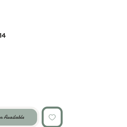
14
n Available