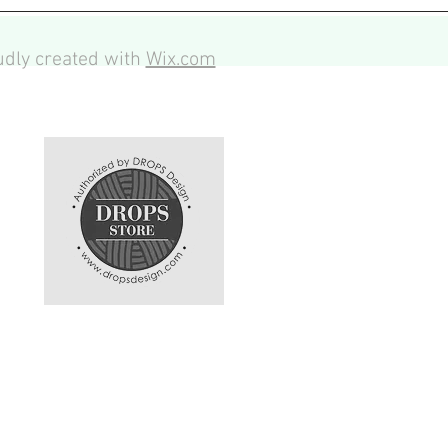
dly created with
Wix.com