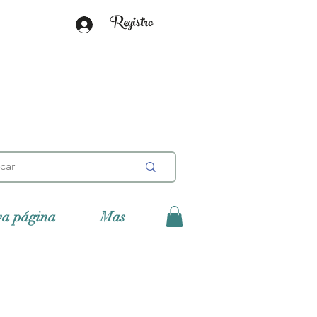
Registro
va página
Mas