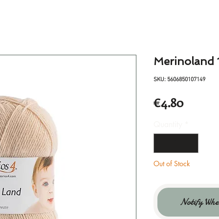
Merinoland 
SKU: 5606850107149
Price
€4.80
Quantity
*
Out of Stock
Notify Whe