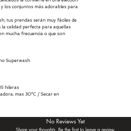
delicados la convierte en una elección
il y los conjuntos más adorables para
h, tus prendas serán muy fáciles de
 la calidad perfecta para aquellas
on mucha frecuencia o que son
no Superwash
5 hileras
avadora, max 30°C / Secar en
No Reviews Yet
Share your thoughts. Be the first to leave a review.