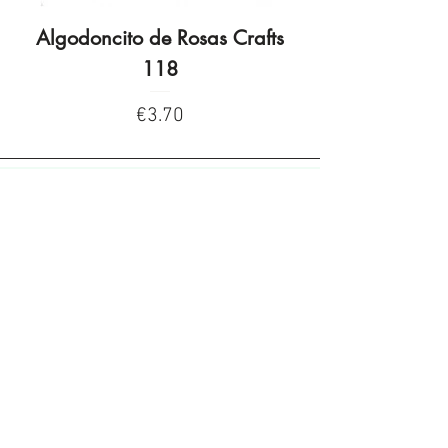
Algodoncito de Rosas Crafts
Algodoncito de R
118
Price
€3.70
Privacy Policy
Privacy Policy
Legal warning
Cookies policy
Cookies policy
Contacta