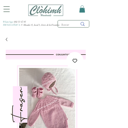
WhatsApp:
682 53 47 85
TIENDA FÍSICA:
C/ Honda 15, local 3, Jerez de la Frontera