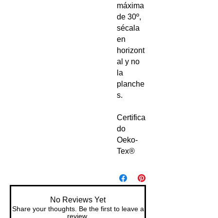
máxima
de 30º,
sécala
en
horizont
al y no
la
planche
s.
Certifica
do
Oeko-
Tex®
No Reviews Yet
Share your thoughts. Be the first to leave a
review.