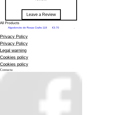
Leave a Review
All Products
Price
Algodoncito de Rosas Crafts 118
€3.70
Algodoncito de Rosas Crafts 125
Privacy Policy
Privacy Policy
Legal warning
Cookies policy
Cookies policy
Contacta