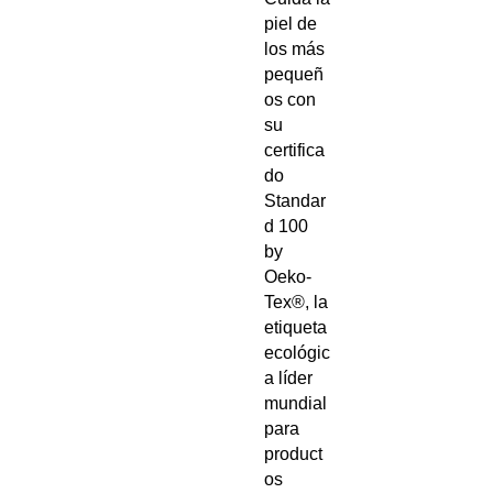
piel de
los más
pequeñ
os con
su
certifica
do
Standar
d 100
by
Oeko-
Tex®, la
etiqueta
ecológic
a líder
mundial
para
product
os