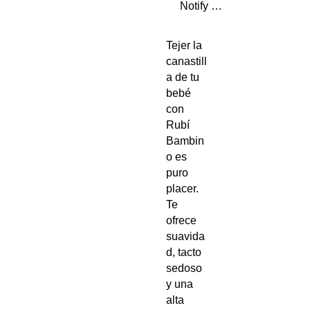
Notify When Available
Tejer la
canastill
a de tu
bebé
con
Rubí
Bambin
o es
puro
placer.
Te
ofrece
suavida
d, tacto
sedoso
y una
alta