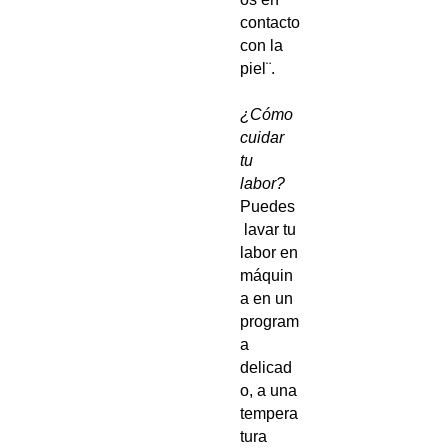
contacto
con la
piel¨.
¿Cómo
cuidar
tu
labor?
Puedes
lavar tu
labor en
máquin
a en un
program
a
delicad
o, a una
tempera
tura