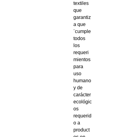
textiles
que
garantiz
a que
¨cumple
todos
los
requeri
mientos
para
uso
humano
y de
carácter
ecológic
os
requerid
o a
product
os en