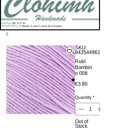
WhatsApp:
682 53 47 85
TIENDA FÍSICA:
C/ Honda 15, local 3, Jerez de la Frontera
SKU:
8435449610596
Rubí
Bambin
o 008
Price
€3.80
Quantity
*
Out of
Stock