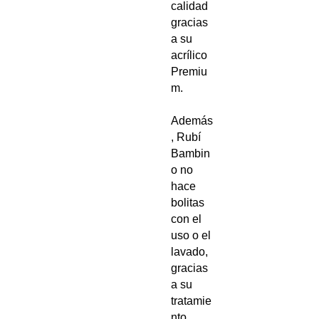
calidad
gracias
a su
acrílico
Premiu
m.
Además
, Rubí
Bambin
o no
hace
bolitas
con el
uso o el
lavado,
gracias
a su
tratamie
nto