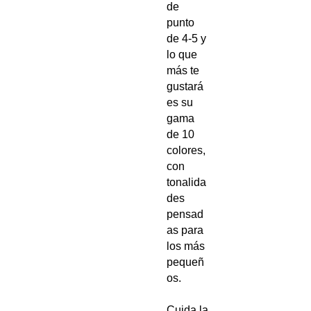
de
punto
de 4-5 y
lo que
más te
gustará
es su
gama
de 10
colores,
con
tonalida
des
pensad
as para
los más
pequeñ
os.
Cuida la