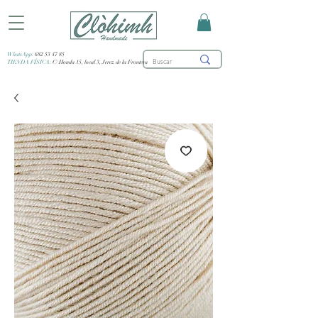
WhatsApp:
682 53 47 85
TIENDA FÍSICA:
C/ Honda 15, local 3, Jerez de la Frontera