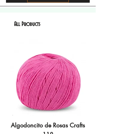
All Products
Algodoncito de Rosas Crafts
Algodoncito de R