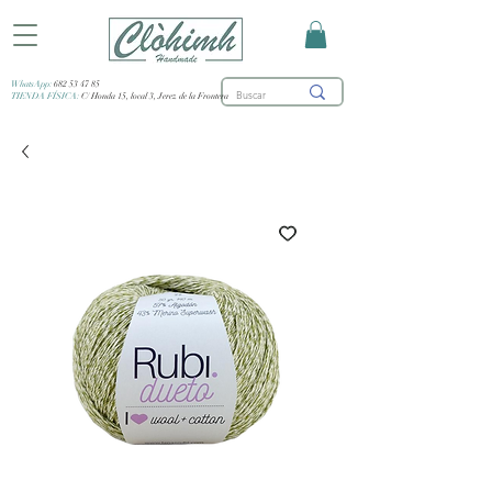
WhatsApp:
682 53 47 85
TIENDA FÍSICA:
C/ Honda 15, local 3, Jerez de la Frontera