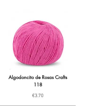
Algodoncito de Rosas Crafts
Algodoncito de R
118
Price
€3.70