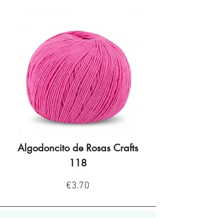
Algodoncito de Rosas Crafts
Algodoncito de R
118
Price
€3.70