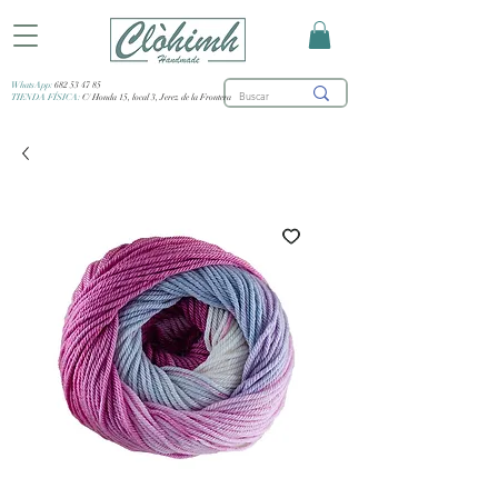
WhatsApp:
682 53 47 85
TIENDA FÍSICA:
C/ Honda 15, local 3, Jerez de la Frontera