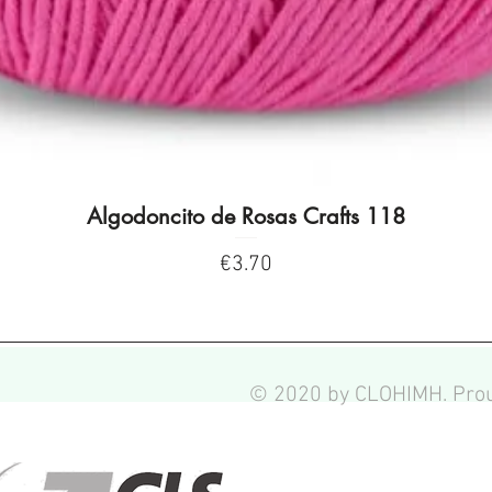
Algodoncito de Rosas Crafts 118
Quick View
Price
€3.70
© 2020 by CLOHIMH. Prou