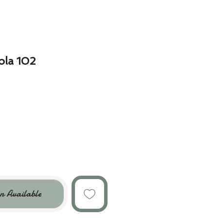
la 102
n Available