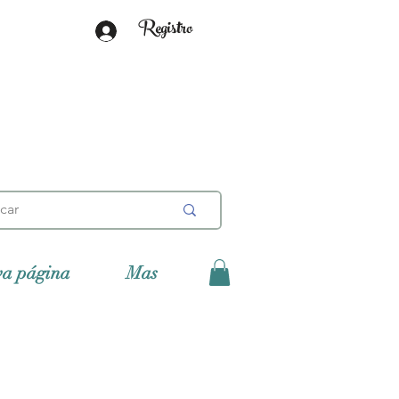
Registro
va página
Mas