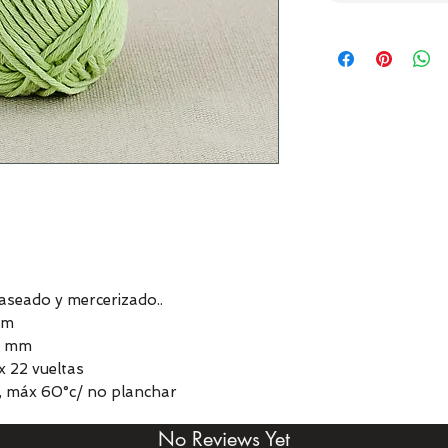
seado y mercerizado..
 m
 4 mm
x 22 vueltas
, máx 60°c/ no planchar
No Reviews Yet