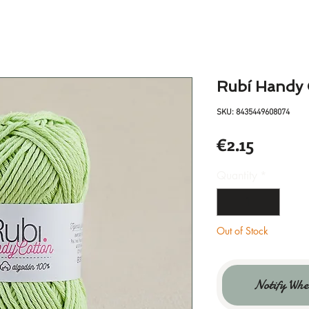
Rubí Handy
SKU: 8435449608074
Price
€2.15
Quantity
*
Out of Stock
Notify Whe