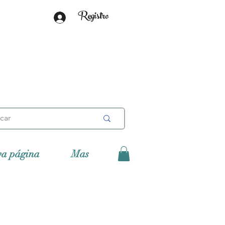
Registro
va página
Mas