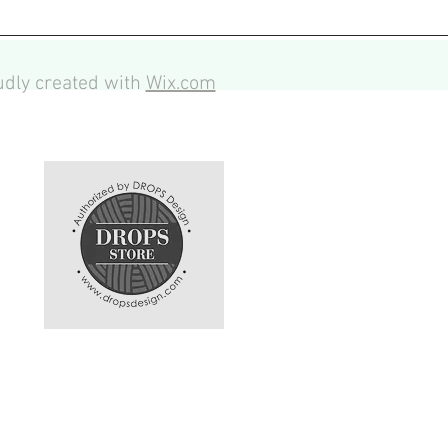
dly created with
Wix.com